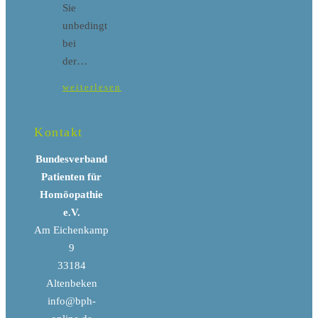
Sie
unbedingt
bei
der…
weiterlesen
Kontakt
Bundesverband
Patienten für
Homöopathie
e.V.
Am Eichenkamp
9
33184
Altenbeken
info@bph-