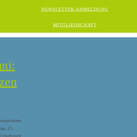
NEWSLETTER-ANMELDUNG
MITGLIEDSCHAFT
ni:
zen
hwerpunkten
ag, 25.
Urlaubszeit