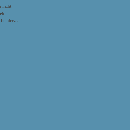
n nicht
eht.
t bei der…