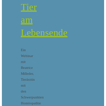
Tier
am
Lebensende
Ein
Webinar
mit
Beatrice
Milleder,
Tierärztin
mit
den
Schwerpunkten
Homöopathie