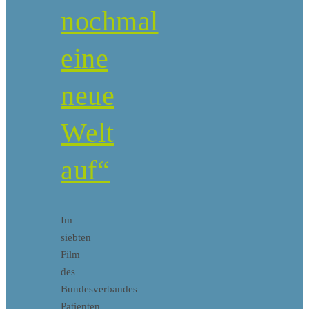
nochmal
eine
neue
Welt
auf“
Im
siebten
Film
des
Bundesverbandes
Patienten