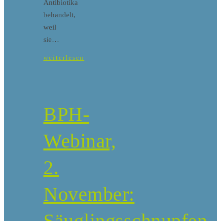
Antibiotika
behandelt,
weil
sie…
weiterlesen
BPH-
Webinar,
2.
November:
Säuglingsschnupfen,