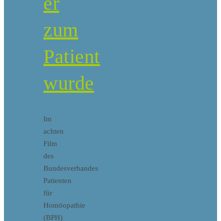
er
zum
Patient
wurde
Im
achten
Film
des
Bundesverbandes
Patienten
für
Homöopathie
(BPH)