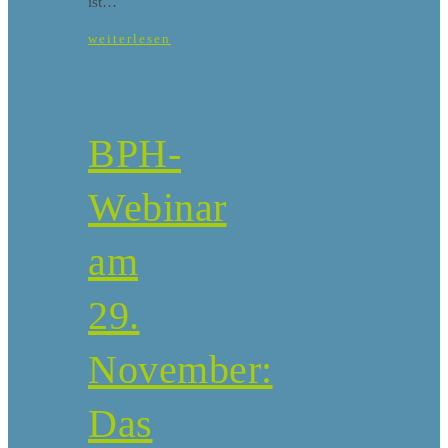
ist…
weiterlesen
BPH-
Webinar
am
29.
November:
Das