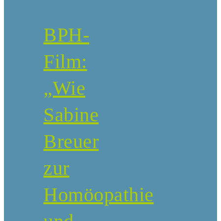
BPH-
Film:
„Wie
Sabine
Breuer
zur
Homöopathie