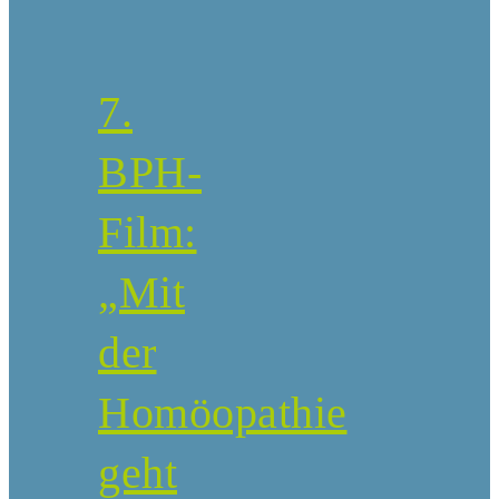
7.
BPH-
Film:
„Mit
der
Homöopathie
geht